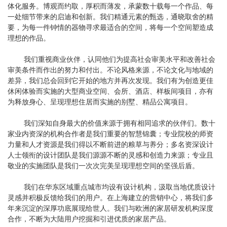
体化服务。博观而约取，厚积而薄发，承蒙数十载每一个作品、每
一处细节带来的启迪和创新。我们精通元素的甄选，通晓取舍的精
要，为每一件钟情的器物寻求最适合的空间，将每一个空间塑造成
理想的作品。
我们重视商业伙伴，认同他们为提高社会审美水平和改善社会
审美条件而作出的努力和付出。不论风格来源，不论文化与地域的
差异，我们总会回到它开始的地方并再次发现。我们有为创造更佳
休闲体验而实施的大型商业空间、会所、酒店、样板间项目，亦有
为释放身心、呈现理想住居而实施的别墅、精品公寓项目。
我们深知自身最大的价值来源于拥有相同追求的伙伴们。数十
家业内资深的机构合作者是我们重要的智慧锦囊；专业院校的师资
力量和人才资源是我们得以不断前进的粮草与养分；多名资深设计
人士领衔的设计团队是我们源源不断的灵感和创造力来源；专业且
敬业的实施团队是我们一次次完美呈现理想空间的坚强后盾。
我们在华东区域重点城市均设有设计机构，汲取当地优质设计
灵感并积极反馈给我们的用户。在上海建立的营销中心，将我们多
年来沉淀的深厚功底展现给世人。我们与欧洲的家居研发机构深度
合作，不断为大陆用户挖掘和引进优质的家居产品。